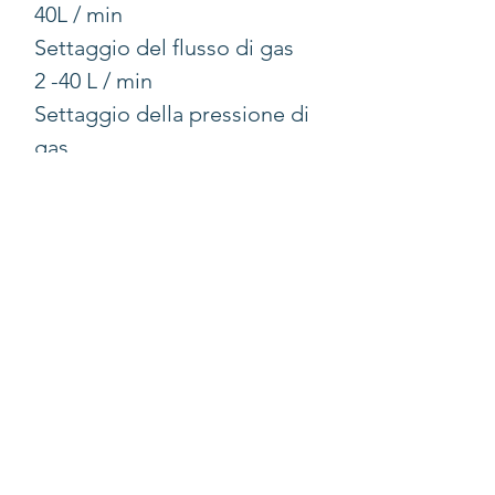
40L / min
Settaggio del flusso di gas
2 -40 L / min
Settaggio della pressione di
gas
5-25 mm / Hg
Pressione di aspirazione /
irrigazione
Da 10 a 50 kPa
rumorosità
≤50dB
Standard di sicurezza
IEC601-1
Temperatura di
conservazione