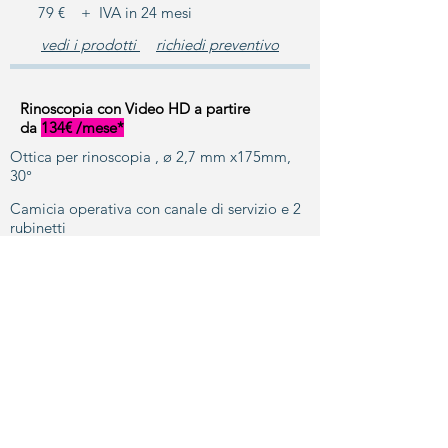
79 € + IVA in 24 mesi
vedi i prodotti
richiedi preventivo
Rinoscopia con Video HD a partire
da
134€ /mese*
Ottica per rinoscopia , ø 2,7 mm x175mm,
30°
Camicia operativa con canale di servizio e 2
rubinetti
Pinza flessibile da presa
Pinza flessibile da biopsia
Sistema Video Integrato HD con fonte di luce
2 anni di garanzia completa
*Locazione Operativa tramite ns
distributore
più informazioni
134 € + IVA in 60 mesi